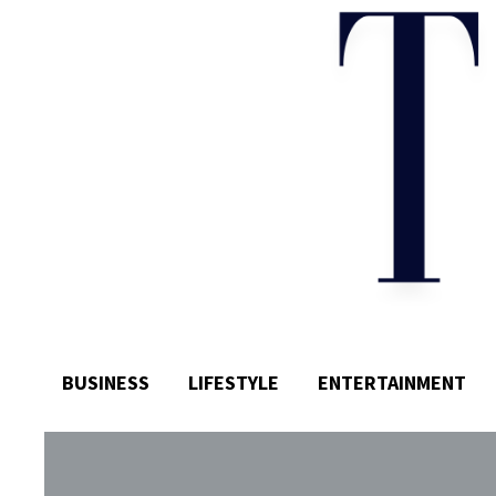
BUSINESS
LIFESTYLE
ENTERTAINMENT