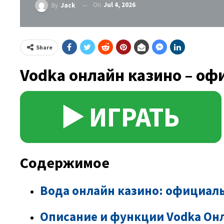
On
Jul 4, 2026
By
Jack
Share
Vodka онлайн казино – оф
▶️ ИГРАТЬ
Содержимое
Вода онлайн казино: официал
Описание и функции Vodka Он