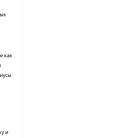
ных
е как
и
онусы
ку и