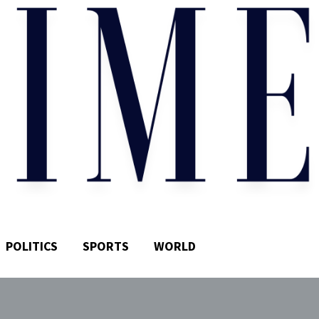
POLITICS
SPORTS
WORLD