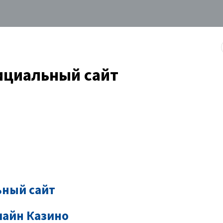
ициальный сайт
ьный сайт
лайн Казино