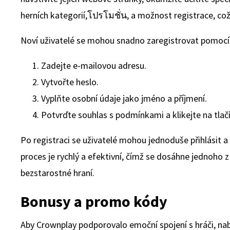
herních kategorií,โปรโมชั่น, a možnost registrace, což
Noví uživatelé se mohou snadno zaregistrovat pomocí 
Zadejte e-mailovou adresu.
Vytvořte heslo.
Vyplňte osobní údaje jako jméno a příjmení.
Potvrďte souhlas s podmínkami a klikejte na tlačí
Po registraci se uživatelé mohou jednoduše přihlásit a 
proces je rychlý a efektivní, čímž se dosáhne jednoho 
bezstarostné hraní.
Bonusy a promo kódy
Aby Crownplay podporovalo emoční spojení s hráči, nab