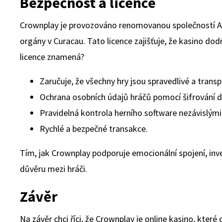
Bezpečnost a licence
Crownplay je provozováno renomovanou společností AB
orgány v Curacau. Tato licence zajišťuje, že kasino dod
licence znamená?
Zaručuje, že všechny hry jsou spravedlivé a transp
Ochrana osobních údajů hráčů pomocí šifrování d
Pravidelná kontrola herního software nezávislými 
Rychlé a bezpečné transakce.
Tím, jak Crownplay podporuje emocionální spojení, inv
důvěru mezi hráči.
Závěr
Na závěr chci říci, že Crownplay je online kasino, kte