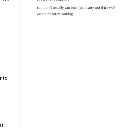
You don’t usually win but if you carry out it�s well
worth the latest waiting
ento
st