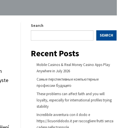
Search
SEARCH
Recent Posts
Mobile Casinos & Real Money Casino Apps Play
n
Anywhere in July 2026
yste
Самые перспективные компьютерные
профессии будущего
These problems can affect faith and you will
loyalty, especially for international profiles trying
stability
Incredibile avventura con il dodo e
https://licuorididodo.it per raccogliere frutti senza
ělení
cadere nelle trappole