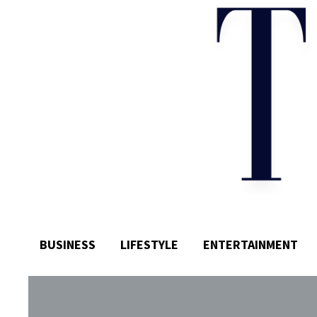
BUSINESS
LIFESTYLE
ENTERTAINMENT