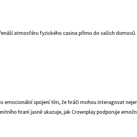
 přenáší atmosféru fyzického casina přímo do vašich domovů.
lo emocionální spojení tím, že hráči mohou interagovat nejen
unitního hraní jasně ukazuje, jak Crownplay podporuje emočn