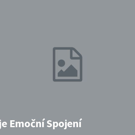
e Emoční Spojení