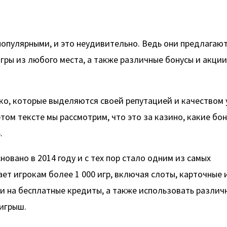
популярными, и это неудивительно. Ведь они предлагаю
гры из любого места, а также различные бонусы и акции
ко, которые выделяются своей репутацией и качеством у
том тексте мы рассмотрим, что это за казино, какие бон
.
овано в 2014 году и с тех пор стало одним из самых
ет игрокам более 1 000 игр, включая слоты, карточные 
или на бесплатные кредиты, а также использовать различ
ыигрыш.