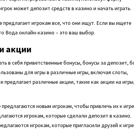
грок может депозит средств в казино и начать играть.
е предлагает игрокам все, что они ищут. Если вы ищете
 то Вода онлайн-казино – это ваш выбор.
и акции
ть в себя приветственные бонусы, бонусы за депозит, б
ользованы для игры в различные игры, включая слоты,
е предлагает различные акции, такие как акции на игры
 предлагаются новым игрокам, чтобы привлечь их к игре
длагаются игрокам, которые сделали депозит в казино.
редлагаются игрокам, которые пригласили друзей к игре