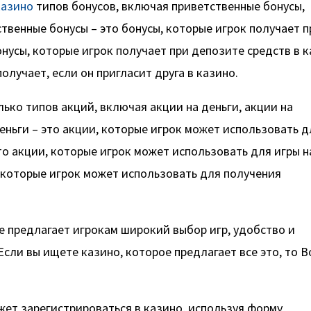
казино
типов бонусов, включая приветственные бонусы,
твенные бонусы – это бонусы, которые игрок получает п
онусы, которые игрок получает при депозите средств в к
олучает, если он пригласит друга в казино.
ько типов акций, включая акции на деньги, акции на
еньги – это акции, которые игрок может использовать д
это акции, которые игрок может использовать для игры н
, которые игрок может использовать для получения
е предлагает игрокам широкий выбор игр, удобство и
Если вы ищете казино, которое предлагает все это, то 
жет зарегистрироваться в казино, используя форму