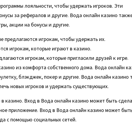
рограммы лояльности, чтобы удержать игроков. Эти
бонусы за рефералов и другие. Вода онлайн казино такж
ры, акции на бонусы и другие.
е предлагаются игрокам, чтобы удержать их.
ются игрокам, которые играют в казино.
длагаются игрокам, которые пригласили друзей к игре.
 казино из комфорта собственного дома. Вода онлайн к
улетку, блэкджек, покер и другие. Вода онлайн казино 
лечь новых игроков и удержать существующих.
е в казино. Вход в Вода онлайн казино может быть сдел
ное приложение. Вход в Вода онлайн казино может быт
да с помощью социальных сетей.