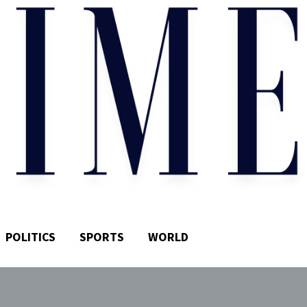
POLITICS
SPORTS
WORLD