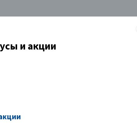
нусы и акции
 акции