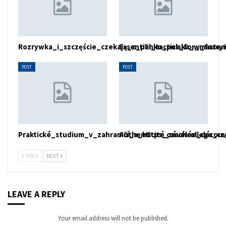
Rozrywka_i_szczęście_czekają_z_plinko_polska_w_fascy
Essential_tactics_for_maste
POST
POST
Praktické_studium_v_zahraničí_a_https_czechcollege_c
Authenticité_révélée_décou
PREV
NEXT
LEAVE A REPLY
Your email address will not be published.