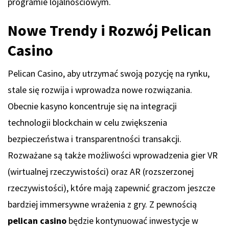
programie lojalnościowym.
Nowe Trendy i Rozwój Pelican
Casino
Pelican Casino, aby utrzymać swoją pozycję na rynku,
stale się rozwija i wprowadza nowe rozwiązania.
Obecnie kasyno koncentruje się na integracji
technologii blockchain w celu zwiększenia
bezpieczeństwa i transparentności transakcji.
Rozważane są także możliwości wprowadzenia gier VR
(wirtualnej rzeczywistości) oraz AR (rozszerzonej
rzeczywistości), które mają zapewnić graczom jeszcze
bardziej immersywne wrażenia z gry. Z pewnością
pelican casino
będzie kontynuować inwestycje w