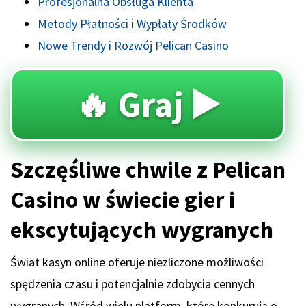
Profesjonalna Obsługa Klienta
Metody Płatności i Wypłaty Środków
Nowe Trendy i Rozwój Pelican Casino
🔥 Graj ▶️
Szczęśliwe chwile z Pelican
Casino w świecie gier i
ekscytujących wygranych
Świat kasyn online oferuje niezliczone możliwości
spędzenia czasu i potencjalnie zdobycia cennych
wygranych. Wśród wielu platform, które konkurują o