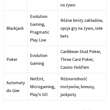
na żywo
Evolution
Różne limity zakładów,
Gaming,
Blackjack
opcja gry na żywo, side
Pragmatic
bets
Play Live
Caribbean Stud Poker,
Evolution
Poker
Three Card Poker,
Gaming
Casino Hold'em
NetEnt,
Różnorodność
Automaty
Microgaming,
motywów, bonusy,
do Gier
Play'n GO
jackpoty