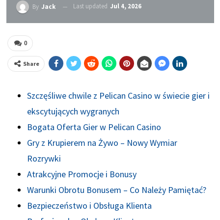
Last updated
Jul 4, 2026
By
Jack
0
Share
Szczęśliwe chwile z Pelican Casino w świecie gier i
ekscytujących wygranych
Bogata Oferta Gier w Pelican Casino
Gry z Krupierem na Żywo – Nowy Wymiar
Rozrywki
Atrakcyjne Promocje i Bonusy
Warunki Obrotu Bonusem – Co Należy Pamiętać?
Bezpieczeństwo i Obsługa Klienta