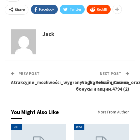
Facebook
Twitter
ReddIt
Share
Jack
PREV POST
NEXT POST
Atrakcyjne_możliwości_wygranych_z_Pelican_Casino_ora
Vodka онлайн казино
бонусы и акции.4794 (2)
You Might Also Like
More From Author
POST
POST