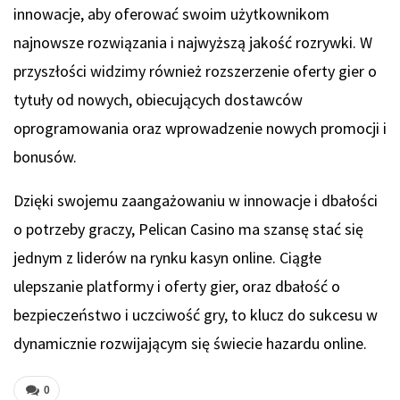
innowacje, aby oferować swoim użytkownikom
najnowsze rozwiązania i najwyższą jakość rozrywki. W
przyszłości widzimy również rozszerzenie oferty gier o
tytuły od nowych, obiecujących dostawców
oprogramowania oraz wprowadzenie nowych promocji i
bonusów.
Dzięki swojemu zaangażowaniu w innowacje i dbałości
o potrzeby graczy, Pelican Casino ma szansę stać się
jednym z liderów na rynku kasyn online. Ciągłe
ulepszanie platformy i oferty gier, oraz dbałość o
bezpieczeństwo i uczciwość gry, to klucz do sukcesu w
dynamicznie rozwijającym się świecie hazardu online.
0