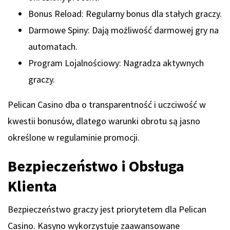
Bonus Reload: Regularny bonus dla stałych graczy.
Darmowe Spiny: Dają możliwość darmowej gry na
automatach.
Program Lojalnościowy: Nagradza aktywnych
graczy.
Pelican Casino dba o transparentność i uczciwość w
kwestii bonusów, dlatego warunki obrotu są jasno
określone w regulaminie promocji.
Bezpieczeństwo i Obsługa
Klienta
Bezpieczeństwo graczy jest priorytetem dla Pelican
Casino. Kasyno wykorzystuje zaawansowane