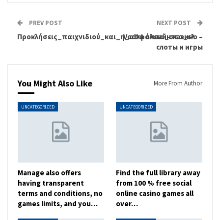
PREV POST
NEXT POST
Προκλήσεις_παιχνιδιού_και_η_ασφάλεια_στα_ελ
Vodka онлайн казино –
слоты и игры
You Might Also Like
More From Author
UNCATEGORIZED
UNCATEGORIZED
Manage also offers
Find the full library away
having transparent
from 100 % free social
terms and conditions, no
online casino games all
games limits, and you…
over…