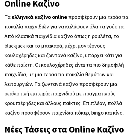
Online Καζίνο
Τα
ελληνικά καζίνο online
προσφέρουν μια τεράστια
ποικιλία παιχνιδιών για να καλύψουν όλα τα γούστα.
Από κλασικά παιχνίδια καζίνο όπως η ρουλέτα, το
blackjack και το μπακαρά, μέχρι μοντέρνους
κουλοχέρηδες και ζωντανά καζίνο, υπάρχει κάτι για
κάθε παίκτη. Οι κουλοχέρηδες είναι τα πιο δημοφιλή
παιχνίδια, με μια τεράστια ποικιλία θεμάτων και
λειτουργιών. Τα ζωντανά καζίνο προσφέρουν μια
ρεαλιστική εμπειρία παιχνιδιού με πραγματικούς
κρουπιέρηδες και άλλους παίκτες. Επιπλέον, πολλά
καζίνο προσφέρουν παιχνίδια πόκερ, bingo και κίνο.
Νέες Τάσεις στα Online Καζίνο