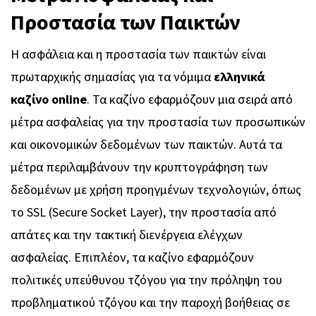
Προστασία των Παικτών
Η ασφάλεια και η προστασία των παικτών είναι
πρωταρχικής σημασίας για τα νόμιμα
ελληνικά
καζίνο online
. Τα καζίνο εφαρμόζουν μια σειρά από
μέτρα ασφαλείας για την προστασία των προσωπικών
και οικονομικών δεδομένων των παικτών. Αυτά τα
μέτρα περιλαμβάνουν την κρυπτογράφηση των
δεδομένων με χρήση προηγμένων τεχνολογιών, όπως
το SSL (Secure Socket Layer), την προστασία από
απάτες και την τακτική διενέργεια ελέγχων
ασφαλείας. Επιπλέον, τα καζίνο εφαρμόζουν
πολιτικές υπεύθυνου τζόγου για την πρόληψη του
προβληματικού τζόγου και την παροχή βοήθειας σε