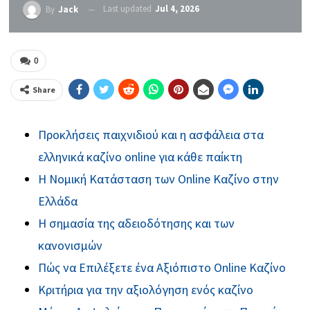
Last updated
Jul 4, 2026
By
Jack
0
Share
Προκλήσεις παιχνιδιού και η ασφάλεια στα
ελληνικά καζίνο online για κάθε παίκτη
Η Νομική Κατάσταση των Online Καζίνο στην
Ελλάδα
Η σημασία της αδειοδότησης και των
κανονισμών
Πώς να Επιλέξετε ένα Αξιόπιστο Online Καζίνο
Κριτήρια για την αξιολόγηση ενός καζίνο