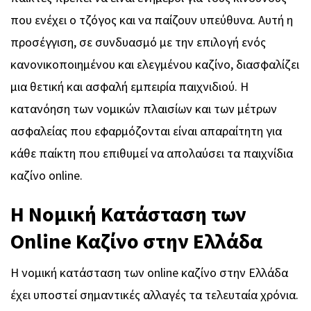
που ενέχει ο τζόγος και να παίζουν υπεύθυνα. Αυτή η
προσέγγιση, σε συνδυασμό με την επιλογή ενός
κανονικοποιημένου και ελεγμένου καζίνο, διασφαλίζει
μια θετική και ασφαλή εμπειρία παιχνιδιού. Η
κατανόηση των νομικών πλαισίων και των μέτρων
ασφαλείας που εφαρμόζονται είναι απαραίτητη για
κάθε παίκτη που επιθυμεί να απολαύσει τα παιχνίδια
καζίνο online.
Η Νομική Κατάσταση των
Online Καζίνο στην Ελλάδα
Η νομική κατάσταση των online καζίνο στην Ελλάδα
έχει υποστεί σημαντικές αλλαγές τα τελευταία χρόνια.