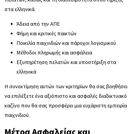
στα ελληνικά.
Άδεια από την ΑΠΕ
Φήμη και κριτικές παικτών
Ποικιλία παιχνιδιών και πάροχοι λογισμικού
Μέθοδοι πληρωμής και ασφάλεια
Εξυπηρέτηση πελατών και υποστήριξη στα
ελληνικά
Η συνεκτίμηση αυτών των κριτηρίων θα σας βοηθήσει
να επιλέξετε ένα αξιόπιστο και ασφαλές διαδικτυακό
καζίνο που θα σας προσφέρει μια ευχάριστη εμπειρία
παιχνιδιού.
Μέτρα Ασφαλείας και