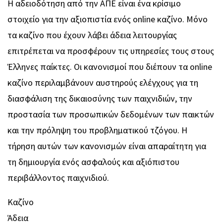
Η αδειοδότηση από την ΑΠΕ είναι ένα κρίσιμο
στοιχείο για την αξιοπιστία ενός online καζίνο. Μόνο
τα καζίνο που έχουν λάβει άδεια λειτουργίας
επιτρέπεται να προσφέρουν τις υπηρεσίες τους στους
Έλληνες παίκτες. Οι κανονισμοί που διέπουν τα online
καζίνο περιλαμβάνουν αυστηρούς ελέγχους για τη
διασφάλιση της δικαιοσύνης των παιχνιδιών, την
προστασία των προσωπικών δεδομένων των παικτών
και την πρόληψη του προβληματικού τζόγου. Η
τήρηση αυτών των κανονισμών είναι απαραίτητη για
τη δημιουργία ενός ασφαλούς και αξιόπιστου
περιβάλλοντος παιχνιδιού.
Καζίνο
Άδεια