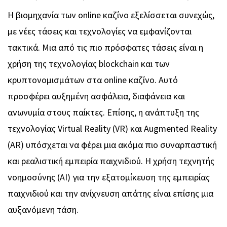
Η βιομηχανία των online καζίνο εξελίσσεται συνεχώς,
με νέες τάσεις και τεχνολογίες να εμφανίζονται
τακτικά. Μια από τις πιο πρόσφατες τάσεις είναι η
χρήση της τεχνολογίας blockchain και των
κρυπτονομισμάτων στα online καζίνο. Αυτό
προσφέρει αυξημένη ασφάλεια, διαφάνεια και
ανωνυμία στους παίκτες. Επίσης, η ανάπτυξη της
τεχνολογίας Virtual Reality (VR) και Augmented Reality
(AR) υπόσχεται να φέρει μια ακόμα πιο συναρπαστική
και ρεαλιστική εμπειρία παιχνιδιού. Η χρήση τεχνητής
νοημοσύνης (AI) για την εξατομίκευση της εμπειρίας
παιχνιδιού και την ανίχνευση απάτης είναι επίσης μια
αυξανόμενη τάση.