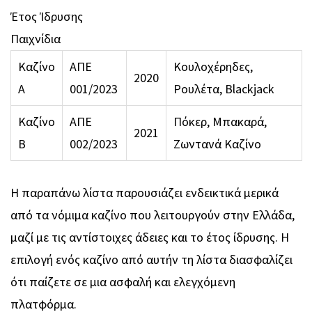
Έτος Ίδρυσης
Παιχνίδια
Καζίνο
ΑΠΕ
Κουλοχέρηδες,
2020
Α
001/2023
Ρουλέτα, Blackjack
Καζίνο
ΑΠΕ
Πόκερ, Μπακαρά,
2021
Β
002/2023
Ζωντανά Καζίνο
Η παραπάνω λίστα παρουσιάζει ενδεικτικά μερικά
από τα νόμιμα καζίνο που λειτουργούν στην Ελλάδα,
μαζί με τις αντίστοιχες άδειες και το έτος ίδρυσης. Η
επιλογή ενός καζίνο από αυτήν τη λίστα διασφαλίζει
ότι παίζετε σε μια ασφαλή και ελεγχόμενη
πλατφόρμα.