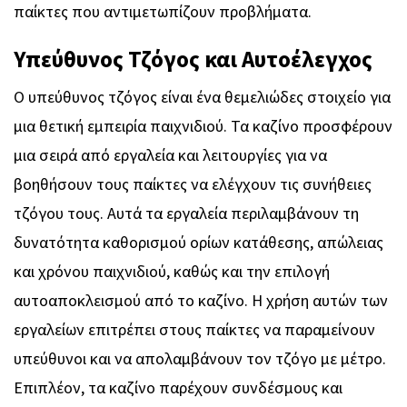
παίκτες που αντιμετωπίζουν προβλήματα.
Υπεύθυνος Τζόγος και Αυτοέλεγχος
Ο υπεύθυνος τζόγος είναι ένα θεμελιώδες στοιχείο για
μια θετική εμπειρία παιχνιδιού. Τα καζίνο προσφέρουν
μια σειρά από εργαλεία και λειτουργίες για να
βοηθήσουν τους παίκτες να ελέγχουν τις συνήθειες
τζόγου τους. Αυτά τα εργαλεία περιλαμβάνουν τη
δυνατότητα καθορισμού ορίων κατάθεσης, απώλειας
και χρόνου παιχνιδιού, καθώς και την επιλογή
αυτοαποκλεισμού από το καζίνο. Η χρήση αυτών των
εργαλείων επιτρέπει στους παίκτες να παραμείνουν
υπεύθυνοι και να απολαμβάνουν τον τζόγο με μέτρο.
Επιπλέον, τα καζίνο παρέχουν συνδέσμους και