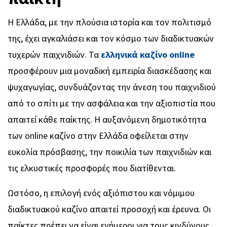
Η Ελλάδα, με την πλούσια ιστορία και τον πολιτισμό
της, έχει αγκαλιάσει και τον κόσμο των διαδικτυακών
τυχερών παιχνιδιών. Τα
ελληνικά καζίνο online
προσφέρουν μια μοναδική εμπειρία διασκέδασης και
ψυχαγωγίας, συνδυάζοντας την άνεση του παιχνιδιού
από το σπίτι με την ασφάλεια και την αξιοπιστία που
απαιτεί κάθε παίκτης. Η αυξανόμενη δημοτικότητα
των online καζίνο στην Ελλάδα οφείλεται στην
ευκολία πρόσβασης, την ποικιλία των παιχνιδιών και
τις ελκυστικές προσφορές που διατίθενται.
Ωστόσο, η επιλογή ενός αξιόπιστου και νόμιμου
διαδικτυακού καζίνο απαιτεί προσοχή και έρευνα. Οι
παίκτες πρέπει να είναι ενήμεροι για τους κινδύνους