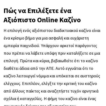
Πώς να Επιλέξετε ένα
Αξιόπιστο Online Καζίνο
Η επιλογή ενός αξιόπιστου διαδικτυακού καζίνο είναι
ένα κρίσιμο βήμα για μια ασφαλή και ευχάριστη
εμπειρία παιχνιδιού. Υπάρχουν αρκετοί παράγοντες
που πρέπει να λάβετε υπόψη πριν καταλήξετε σε μια
επιλογή. Πρώτα και κύρια, βεβαιωθείτε ότι το καζίνο
διαθέτει άδεια από την ΑΠΕ. Αυτό εγγυάται ότι το
καζίνο λειτουργεί νόμιμα και υπόκειται σε αυστηρούς
ελέγχους. Επιπλέον, ελέγξτε την κριτική του καζίνο
από άλλους παίκτες και αναζητήστε τυχόν αρνητικά
σχόλια ή καταγγελίες. Η φήμη του καζίνο είναι ένας