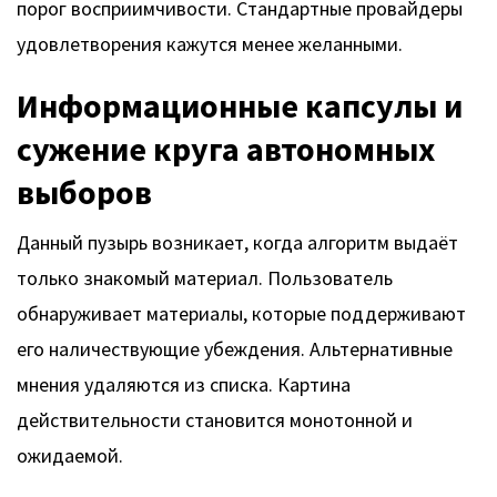
порог восприимчивости. Стандартные провайдеры
удовлетворения кажутся менее желанными.
Информационные капсулы и
сужение круга автономных
выборов
Данный пузырь возникает, когда алгоритм выдаёт
только знакомый материал. Пользователь
обнаруживает материалы, которые поддерживают
его наличествующие убеждения. Альтернативные
мнения удаляются из списка. Картина
действительности становится монотонной и
ожидаемой.