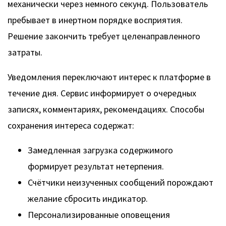
механически через немного секунд. Пользователь
пребывает в инертном порядке восприятия.
Решение закончить требует целенаправленного
затраты.
Уведомления переключают интерес к платформе в
течение дня. Сервис информирует о очередных
записях, комментариях, рекомендациях. Способы
сохранения интереса содержат:
Замедленная загрузка содержимого
формирует результат нетерпения.
Счётчики неизученных сообщений порождают
желание сбросить индикатор.
Персонализированные оповещения