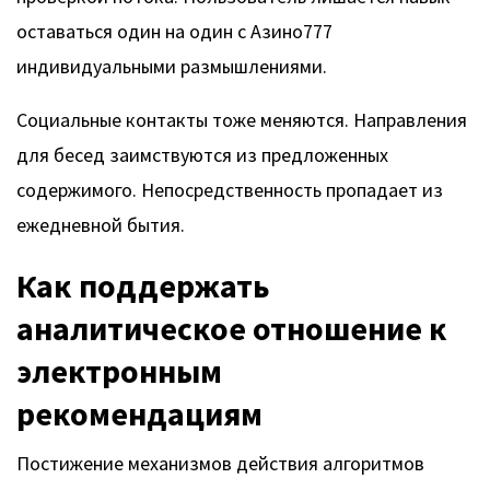
оставаться один на один с Азино777
индивидуальными размышлениями.
Социальные контакты тоже меняются. Направления
для бесед заимствуются из предложенных
содержимого. Непосредственность пропадает из
ежедневной бытия.
Как поддержать
аналитическое отношение к
электронным
рекомендациям
Постижение механизмов действия алгоритмов