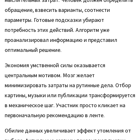
обращение, взвесить варианты, соотнести
параметры. Готовые подсказки убирают
потребность этих действий. Алгоритм уже
проанализировал информацию и представил
оптимальный решение.
Экономия умственной силы оказывается
центральным мотивом. Мозг желает
минимизировать затраты на рутинные дела. Отбор
картины, музыки или публикации трансформируется
в механическое шаг. Участник просто кликает на
первоначальную рекомендацию в ленте.
Обилие данных увеличивает эффект утомления от