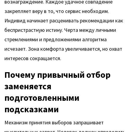
вознаграждение. Каждое удачное совпадение
закрепляет веру в то, что сервис необходим.
Индивид начинает расценивать рекомендации как
беспристрастную истину. Черта между личными
стремлениями и предложениями алгоритма
исчезает. Зона комфорта увеличивается, но охват
интересов сокращается.
Почему привычный отбор
заменяется
подготовленными
подсказками
Механизм принятия выборов запрашивает
мыслительных затрат. Человек должен определить