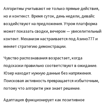
Алгоритмы учитывают не только прямые действия,
но и контекст. Время суток, день недели, девайс
воздействуют на предложения. Утром платформа
может показать сводки, вечером — увеселительный
контент. Механизм настраивается под Азино777 и
меняет стратегию демонстрации.
Чувство распознавания возрастает, когда
подсказки правильно соответствуют в ожидание.
Юзер находит нужную данные без напряжения.
Поисковая активность превращается избыточным,
потому что алгоритм уже знает решение.
Адаптация функционирует как позитивное