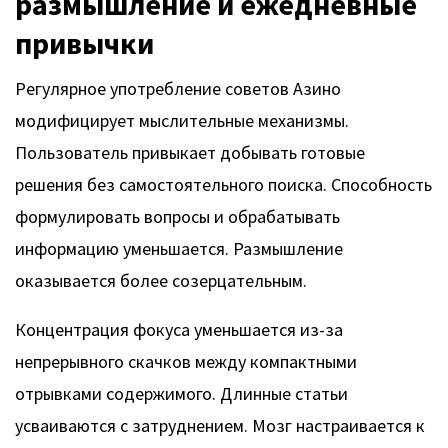
размышление и ежедневные
привычки
Регулярное употребление советов Азино
модифицирует мыслительные механизмы.
Пользователь привыкает добывать готовые
решения без самостоятельного поиска. Способность
формулировать вопросы и обрабатывать
информацию уменьшается. Размышление
оказывается более созерцательным.
Концентрация фокуса уменьшается из-за
непрерывного скачков между компактными
отрывками содержимого. Длинные статьи
усваиваются с затруднением. Мозг настраивается к