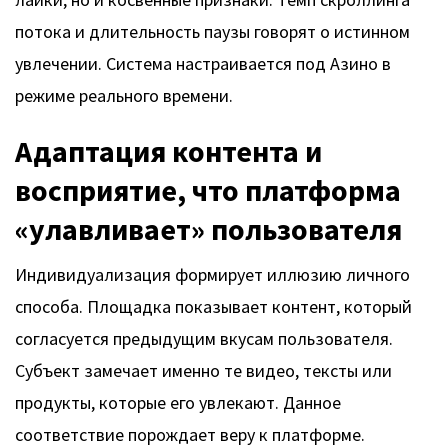
потока и длительность паузы говорят о истинном
увлечении. Система настраивается под Азино в
режиме реального времени.
Адаптация контента и
восприятие, что платформа
«улавливает» пользователя
Индивидуализация формирует иллюзию личного
способа. Площадка показывает контент, который
согласуется предыдущим вкусам пользователя.
Субъект замечает именно те видео, тексты или
продукты, которые его увлекают. Данное
соответствие порождает веру к платформе.