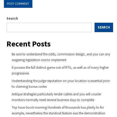
Search
SEARCH
Recent Posts
Be sure to understand the odds, commission design, and you can any
wagering legislation one to implement
It possess the full distinct game out of RTG, as well as of many higher
progressives
Understanding the judge reputation on your location is essential prior
to claiming bonus codes
Antique strategies particularly lender cables and you will courier
monitors normally need several business days to complete
Top have Good morning Hundreds of thousands has plenty to for
example, nevertheless the standout feature was the demonstration