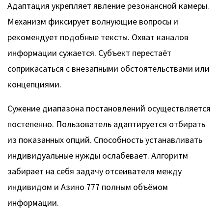
Адаптация укрепляет явление резонансной камеры.
Механизм фиксирует волнующие вопросы и
рекомендует подобные тексты. Охват каналов
информации сужается. Субъект перестаёт
соприкасаться с внезапными обстоятельствами или
концепциями.
Сужение диапазона постановлений осуществляется
постепенно. Пользователь адаптируется отбирать
из показанных опций. Способность устанавливать
индивидуальные нужды ослабевает. Алгоритм
забирает на себя задачу отсеивателя между
индивидом и Азино 777 полным объёмом
информации.