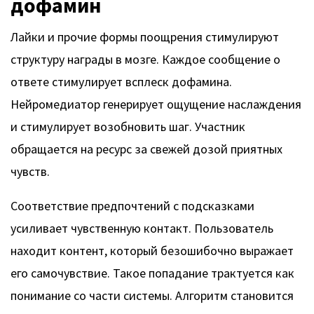
дофамин
Лайки и прочие формы поощрения стимулируют
структуру награды в мозге. Каждое сообщение о
ответе стимулирует всплеск дофамина.
Нейромедиатор генерирует ощущение наслаждения
и стимулирует возобновить шаг. Участник
обращается на ресурс за свежей дозой приятных
чувств.
Соответствие предпочтений с подсказками
усиливает чувственную контакт. Пользователь
находит контент, который безошибочно выражает
его самочувствие. Такое попадание трактуется как
понимание со части системы. Алгоритм становится