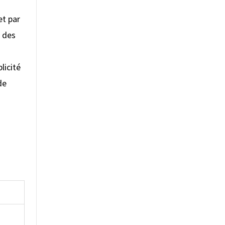
et par
c des
licité
de