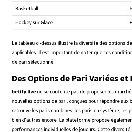
Basketball
P
Hockey sur Glace
P
Le tableau ci-dessus illustre la diversité des options d
applicables. Il est important de noter que ces conditi
de pari sélectionné.
Des Options de Pari Variées et
betify live
ne se contente pas de proposer les marchés
nouvelles options de pari, conçues pour répondre aux b
retrouve les paris combinés, les paris en système, les p
bien d'autres encore. La plateforme propose également
performances individuelles de joueurs. Cette diversité d