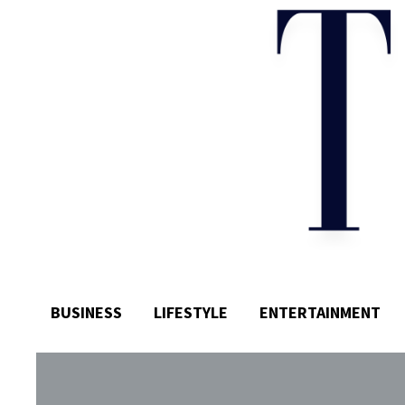
BUSINESS
LIFESTYLE
ENTERTAINMENT