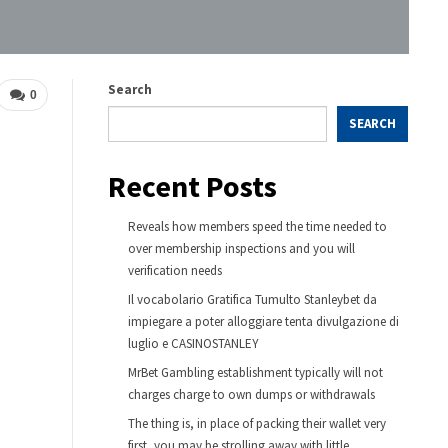
Search
0
SEARCH
Recent Posts
Reveals how members speed the time needed to
over membership inspections and you will
verification needs
Il vocabolario Gratifica Tumulto Stanleybet da
impiegare a poter alloggiare tenta divulgazione di
luglio e CASINOSTANLEY
MrBet Gambling establishment typically will not
charges charge to own dumps or withdrawals
The thing is, in place of packing their wallet very
first, you may be strolling away with little