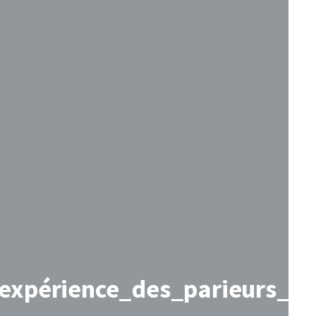
lexpérience_des_parieurs_a