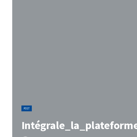
POST
Intégrale_la_plateform