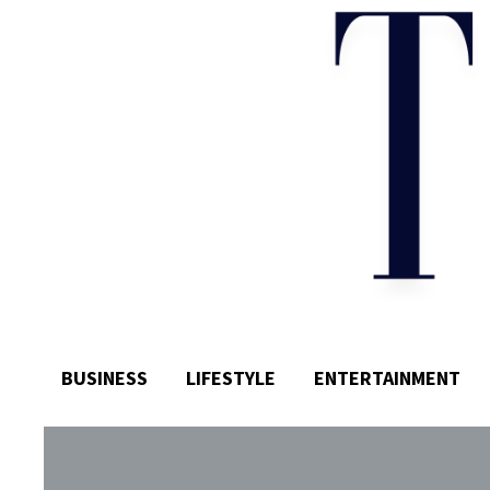
BUSINESS
LIFESTYLE
ENTERTAINMENT