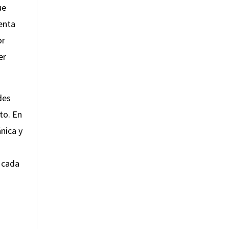
ue
enta
or
er
des
to. En
nica y
n cada