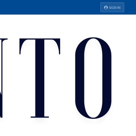
SIGN IN