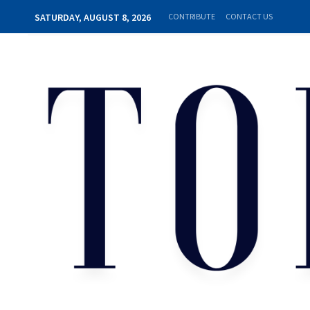
SATURDAY, AUGUST 8, 2026
CONTRIBUTE
CONTACT US