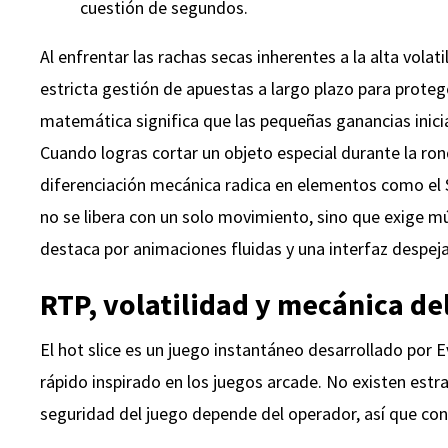
cuestión de segundos.
Al enfrentar las rachas secas inherentes a la alta vola
estricta gestión de apuestas a largo plazo para protege
matemática significa que las pequeñas ganancias inicia
Cuando logras cortar un objeto especial durante la ron
diferenciación mecánica radica en elementos como el
no se libera con un solo movimiento, sino que exige m
destaca por animaciones fluidas y una interfaz despej
RTP, volatilidad y mecánica del
El hot slice es un juego instantáneo desarrollado po
rápido inspirado en los juegos arcade. No existen estr
seguridad del juego depende del operador, así que conv