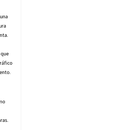
 una
ura
nta.
 que
ráfico
ento.
tmo
ras.