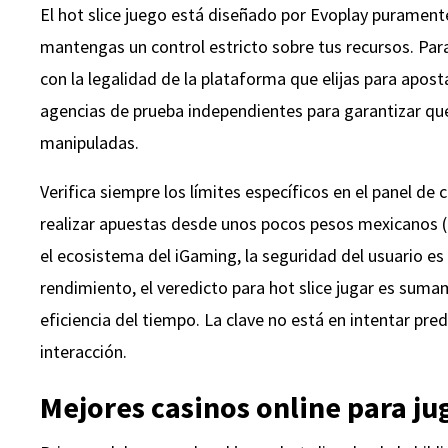
El hot slice juego está diseñado por Evoplay puramente
mantengas un control estricto sobre tus recursos. Pa
con la legalidad de la plataforma que elijas para apo
agencias de prueba independientes para garantizar que 
manipuladas.
Verifica siempre los límites específicos en el panel de 
realizar apuestas desde unos pocos pesos mexicanos (M
el ecosistema del iGaming, la seguridad del usuario es 
rendimiento, el veredicto para hot slice jugar es suma
eficiencia del tiempo. La clave no está en intentar pred
interacción.
Mejores casinos online para ju