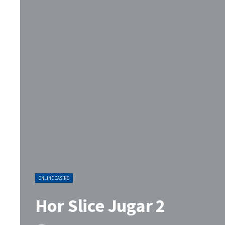
ONLINE CASINO
Hor Slice Jugar 2