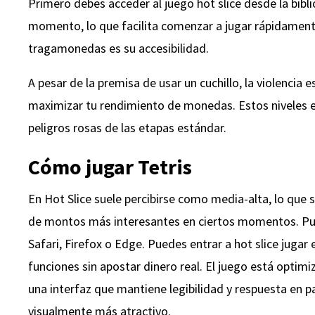
Primero debes acceder al juego hot slice desde la bibl
momento, lo que facilita comenzar a jugar rápidament
tragamonedas es su accesibilidad.
A pesar de la premisa de usar un cuchillo, la violencia 
maximizar tu rendimiento de monedas. Estos niveles e
peligros rosas de las etapas estándar.
Cómo jugar Tetris
En Hot Slice suele percibirse como media-alta, lo que
de montos más interesantes en ciertos momentos. Pue
Safari, Firefox o Edge. Puedes entrar a hot slice jugar
funciones sin apostar dinero real. El juego está optimi
una interfaz que mantiene legibilidad y respuesta en p
visualmente más atractivo.