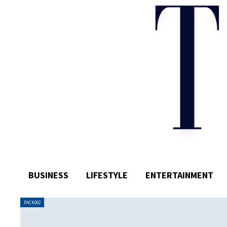
BUSINESS
LIFESTYLE
ENTERTAINMENT
PACK002