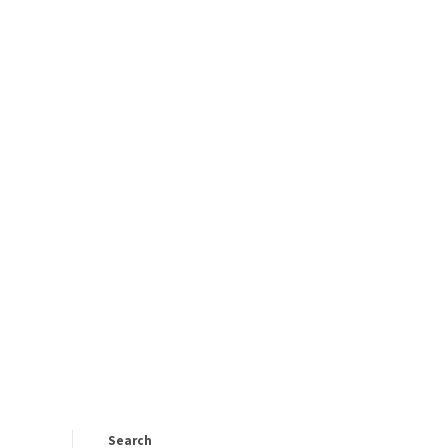
Search