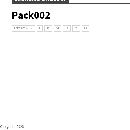
Pack002
! БЕЗ РУБРИКИ
1
12
14
19
23
25
Copyright 2026