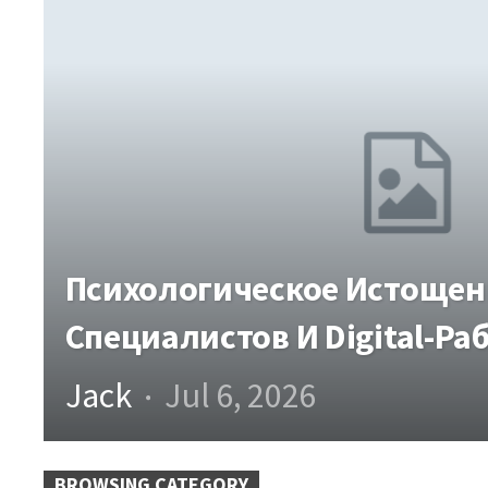
Психологическое Истощени
Специалистов И Digital-Ра
Jack
Jul 6, 2026
BROWSING CATEGORY