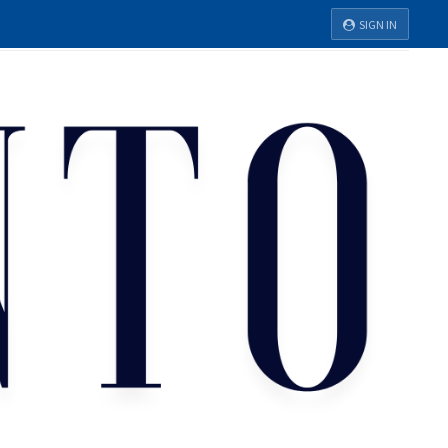
SIGN IN