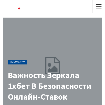
UNCATEGORIZED
Важность Зеркала
1хбет В Безопасности
Онлайн-Ставок