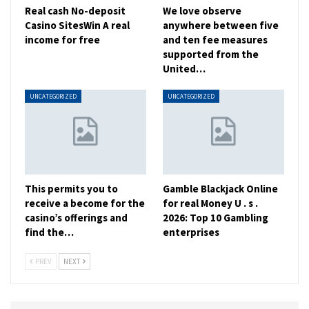
Real cash No-deposit
We love observe
Casino SitesWin A real
anywhere between five
income for free
and ten fee measures
supported from the
United…
UNCATEGORIZED
UNCATEGORIZED
This permits you to
Gamble Blackjack Online
receive a become for the
for real Money U . s .
casino’s offerings and
2026: Top 10 Gambling
find the…
enterprises
PREV
NEXT