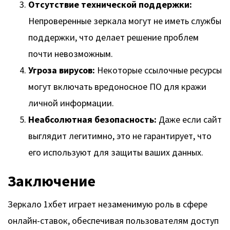
Отсутствие технической поддержки:
Непроверенные зеркала могут не иметь службы
поддержки, что делает решение проблем
почти невозможным.
Угроза вирусов:
Некоторые ссылочные ресурсы
могут включать вредоносное ПО для кражи
личной информации.
Неабсолютная безопасность:
Даже если сайт
выглядит легитимно, это не гарантирует, что
его используют для защиты ваших данных.
Заключение
Зеркало 1хбет играет незаменимую роль в сфере
онлайн-ставок, обеспечивая пользователям доступ