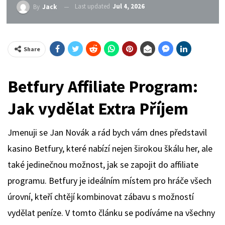
Last updated
Jul 4, 2026
By
Jack
Share
Betfury Affiliate Program:
Jak vydělat Extra Příjem
Jmenuji se Jan Novák a rád bych vám dnes představil
kasino Betfury, které nabízí nejen širokou škálu her, ale
také jedinečnou možnost, jak se zapojit do affiliate
programu. Betfury je ideálním místem pro hráče všech
úrovní, kteří chtějí kombinovat zábavu s možností
vydělat peníze. V tomto článku se podíváme na všechny