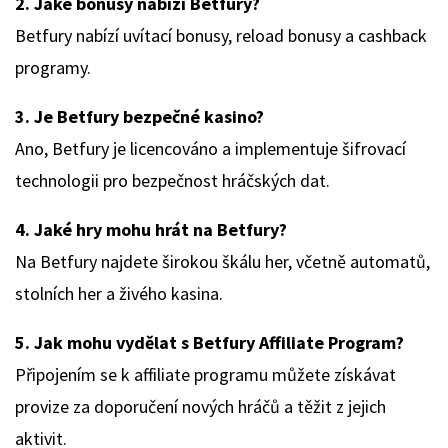
2. Jaké bonusy nabízí Betfury?
Betfury nabízí uvítací bonusy, reload bonusy a cashback
programy.
3. Je Betfury bezpečné kasino?
Ano, Betfury je licencováno a implementuje šifrovací
technologii pro bezpečnost hráčských dat.
4. Jaké hry mohu hrát na Betfury?
Na Betfury najdete širokou škálu her, včetně automatů,
stolních her a živého kasina.
5. Jak mohu vydělat s Betfury Affiliate Program?
Připojením se k affiliate programu můžete získávat
provize za doporučení nových hráčů a těžit z jejich
aktivit.