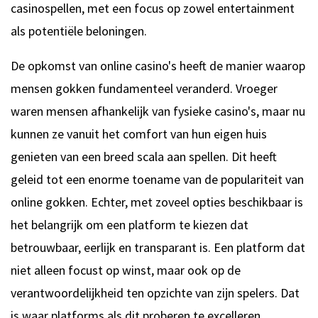
casinospellen, met een focus op zowel entertainment
als potentiële beloningen.
De opkomst van online casino's heeft de manier waarop
mensen gokken fundamenteel veranderd. Vroeger
waren mensen afhankelijk van fysieke casino's, maar nu
kunnen ze vanuit het comfort van hun eigen huis
genieten van een breed scala aan spellen. Dit heeft
geleid tot een enorme toename van de populariteit van
online gokken. Echter, met zoveel opties beschikbaar is
het belangrijk om een platform te kiezen dat
betrouwbaar, eerlijk en transparant is. Een platform dat
niet alleen focust op winst, maar ook op de
verantwoordelijkheid ten opzichte van zijn spelers. Dat
is waar platforms als dit proberen te excelleren.