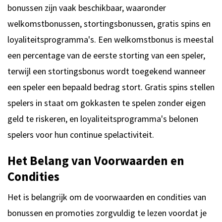
bonussen zijn vaak beschikbaar, waaronder
welkomstbonussen, stortingsbonussen, gratis spins en
loyaliteitsprogramma's. Een welkomstbonus is meestal
een percentage van de eerste storting van een speler,
terwijl een stortingsbonus wordt toegekend wanneer
een speler een bepaald bedrag stort. Gratis spins stellen
spelers in staat om gokkasten te spelen zonder eigen
geld te riskeren, en loyaliteitsprogramma's belonen
spelers voor hun continue spelactiviteit.
Het Belang van Voorwaarden en
Condities
Het is belangrijk om de voorwaarden en condities van
bonussen en promoties zorgvuldig te lezen voordat je