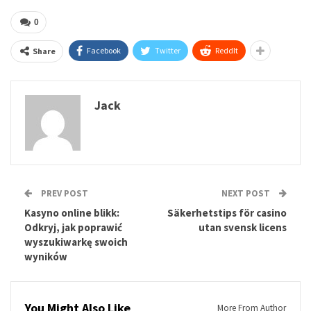
0
Facebook
Twitter
ReddIt
Share
Jack
PREV POST
NEXT POST
Kasyno online blikk:
Säkerhetstips för casino
Odkryj, jak poprawić
utan svensk licens
wyszukiwarkę swoich
wyników
You Might Also Like
More From Author