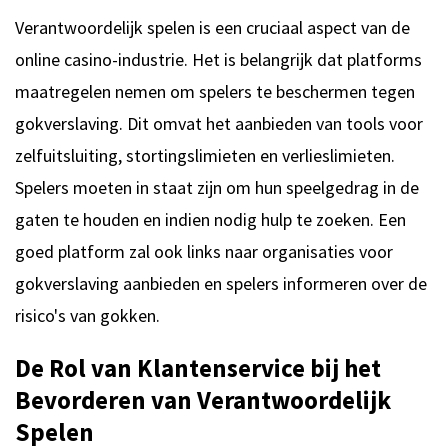
Verantwoordelijk spelen is een cruciaal aspect van de
online casino-industrie. Het is belangrijk dat platforms
maatregelen nemen om spelers te beschermen tegen
gokverslaving. Dit omvat het aanbieden van tools voor
zelfuitsluiting, stortingslimieten en verlieslimieten.
Spelers moeten in staat zijn om hun speelgedrag in de
gaten te houden en indien nodig hulp te zoeken. Een
goed platform zal ook links naar organisaties voor
gokverslaving aanbieden en spelers informeren over de
risico's van gokken.
De Rol van Klantenservice bij het
Bevorderen van Verantwoordelijk
Spelen