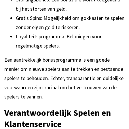
bij het storten van geld.
Gratis Spins: Mogelijkheid om gokkasten te spelen
zonder eigen geld te riskeren.
Loyaliteitsprogramma: Beloningen voor
regelmatige spelers.
Een aantrekkelijk bonusprogramma is een goede
manier om nieuwe spelers aan te trekken en bestaande
spelers te behouden. Echter, transparantie en duidelijke
voorwaarden zijn cruciaal om het vertrouwen van de
spelers te winnen.
Verantwoordelijk Spelen en
Klantenservice