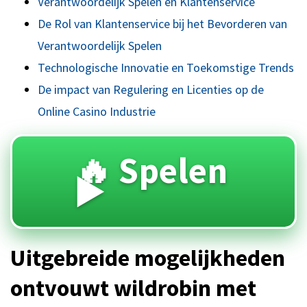
Verantwoordelijk Spelen en Klantenservice
De Rol van Klantenservice bij het Bevorderen van
Verantwoordelijk Spelen
Technologische Innovatie en Toekomstige Trends
De impact van Regulering en Licenties op de
Online Casino Industrie
🔥 Spelen
▶️
Uitgebreide mogelijkheden
ontvouwt wildrobin met