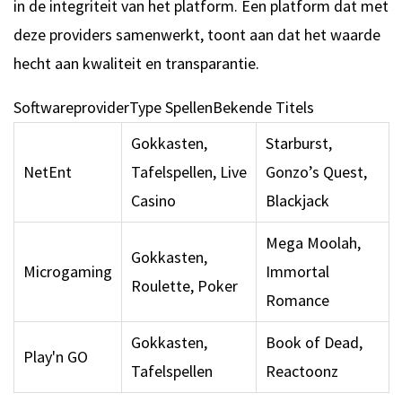
in de integriteit van het platform. Een platform dat met
deze providers samenwerkt, toont aan dat het waarde
hecht aan kwaliteit en transparantie.
SoftwareproviderType SpellenBekende Titels
Gokkasten,
Starburst,
NetEnt
Tafelspellen, Live
Gonzo’s Quest,
Casino
Blackjack
Mega Moolah,
Gokkasten,
Microgaming
Immortal
Roulette, Poker
Romance
Gokkasten,
Book of Dead,
Play'n GO
Tafelspellen
Reactoonz