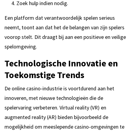
Zoek hulp indien nodig.
Een platform dat verantwoordelijk spelen serieus
neemt, toont aan dat het de belangen van zijn spelers
voorop stelt. Dit draagt bij aan een positieve en veilige
spelomgeving.
Technologische Innovatie en
Toekomstige Trends
De online casino-industrie is voortdurend aan het
innoveren, met nieuwe technologieën die de
spelervaring verbeteren. Virtual reality (VR) en
augmented reality (AR) bieden bijvoorbeeld de
mogelijkheid om meeslepende casino-omgevingen te