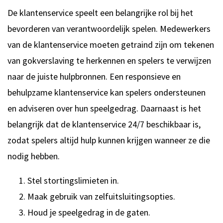
De klantenservice speelt een belangrijke rol bij het
bevorderen van verantwoordelijk spelen. Medewerkers
van de klantenservice moeten getraind zijn om tekenen
van gokverslaving te herkennen en spelers te verwijzen
naar de juiste hulpbronnen. Een responsieve en
behulpzame klantenservice kan spelers ondersteunen
en adviseren over hun speelgedrag. Daarnaast is het
belangrijk dat de klantenservice 24/7 beschikbaar is,
zodat spelers altijd hulp kunnen krijgen wanneer ze die
nodig hebben.
Stel stortingslimieten in.
Maak gebruik van zelfuitsluitingsopties.
Houd je speelgedrag in de gaten.