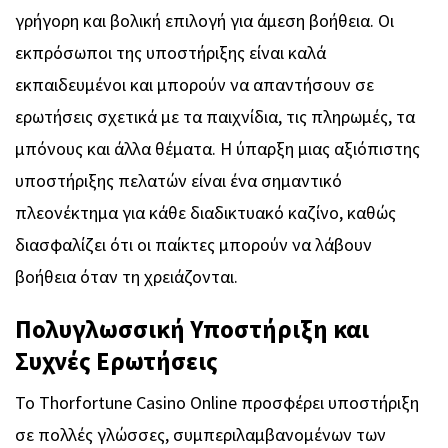
γρήγορη και βολική επιλογή για άμεση βοήθεια. Οι
εκπρόσωποι της υποστήριξης είναι καλά
εκπαιδευμένοι και μπορούν να απαντήσουν σε
ερωτήσεις σχετικά με τα παιχνίδια, τις πληρωμές, τα
μπόνους και άλλα θέματα. Η ύπαρξη μιας αξιόπιστης
υποστήριξης πελατών είναι ένα σημαντικό
πλεονέκτημα για κάθε διαδικτυακό καζίνο, καθώς
διασφαλίζει ότι οι παίκτες μπορούν να λάβουν
βοήθεια όταν τη χρειάζονται.
Πολυγλωσσική Υποστήριξη και
Συχνές Ερωτήσεις
Το Thorfortune Casino Online προσφέρει υποστήριξη
σε πολλές γλώσσες, συμπεριλαμβανομένων των