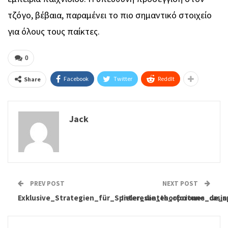
τζόγο, βέβαια, παραμένει το πιο σημαντικό στοιχείο
για όλους τους παίκτες.
0
Facebook
Twitter
ReddIt
Share
Jack
PREV POST
NEXT POST
Exklusive_Strategien_für_Spieler_die_thorfortune_casin
Interesantes_opciones_de_s