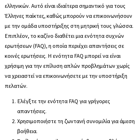
ελληνικών. Αυτό είναι ιδιαίτερα σημαντικό για τους
Έλληνες παίκτες, καθώς μπορούν να επικοινωνήσουν
με την ομάδα υποστήριξης στη μητρική τους γλώσσα.
Επιπλέον, το καζίνο διαθέτει μια ενότητα συχνών
ερωτήσεων (FAQ), η οποία περιέχει απαντήσεις σε
κοινές ερωτήσεις. Η ενότητα FAQ μπορεί να είναι
χρήσιμη για την επίλυση απλών προβλημάτων χωρίς
να χρειαστεί να επικοινωνήσετε με την υποστήριξη
πελατών.
Ελέγξτε την ενότητα FAQ για γρήγορες
απαντήσεις.
Χρησιμοποιήστε τη ζωντανή συνομιλία για άμεση
βοήθεια.