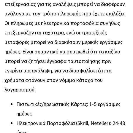
επεξεργασίας για τις αναλήψεις μπορεί να διαφέρουν
ανάλογα με τον τρόπο πληρωμής που έχετε επιλέξει.
Οι πληρωμές με ηλεκτρονικά πορτοφόλια συνήθως
επεξεργάζονται ταχύτερα, ενώ οι τραπεζικές
μεταφορές μπορεί να διαρκέσουν μερικές εργάσιμες
ημέρες. Είναι σημαντικό να σημειωθεί ότι το καζίνο
μπορεί να ζητήσει έγγραφα ταυτοποίησης πριν
εγκρίνει μια ανάληψη, για να διασφαλίσει ότι τα
χρήματα φτάνουν στον νόμιμο κάτοχο του
λογαριασμού.
Πιστωτικές/Χρεωστικές Κάρτες: 1-5 εργάσιμες
ημέρες
Ηλεκτρονικά Πορτοφόλια (Skrill, Neteller): 24-48
ώρες