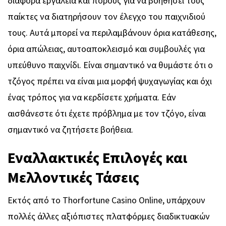
διάφορα εργαλεία και πόρους για να βοηθήσει τους
παίκτες να διατηρήσουν τον έλεγχο του παιχνιδιού
τους. Αυτά μπορεί να περιλαμβάνουν όρια κατάθεσης,
όρια απώλειας, αυτοαποκλεισμό και συμβουλές για
υπεύθυνο παιχνίδι. Είναι σημαντικό να θυμάστε ότι ο
τζόγος πρέπει να είναι μια μορφή ψυχαγωγίας και όχι
ένας τρόπος για να κερδίσετε χρήματα. Εάν
αισθάνεστε ότι έχετε πρόβλημα με τον τζόγο, είναι
σημαντικό να ζητήσετε βοήθεια.
Εναλλακτικές Επιλογές και
Μελλοντικές Τάσεις
Εκτός από το Thorfortune Casino Online, υπάρχουν
πολλές άλλες αξιόπιστες πλατφόρμες διαδικτυακών