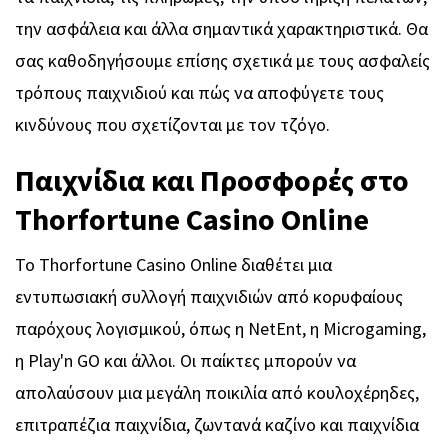
την ασφάλεια και άλλα σημαντικά χαρακτηριστικά. Θα
σας καθοδηγήσουμε επίσης σχετικά με τους ασφαλείς
τρόπους παιχνιδιού και πώς να αποφύγετε τους
κινδύνους που σχετίζονται με τον τζόγο.
Παιχνίδια και Προσφορές στο
Thorfortune Casino Online
Το Thorfortune Casino Online διαθέτει μια
εντυπωσιακή συλλογή παιχνιδιών από κορυφαίους
παρόχους λογισμικού, όπως η NetEnt, η Microgaming,
η Play'n GO και άλλοι. Οι παίκτες μπορούν να
απολαύσουν μια μεγάλη ποικιλία από κουλοχέρηδες,
επιτραπέζια παιχνίδια, ζωντανά καζίνο και παιχνίδια