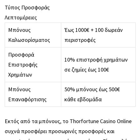
Τύπος Προσφοράς
Λεπτομέρειες
Μπόνους
Έως 1000€ + 100 δωρεάν
Καλωσορίσματος
περιστροφές
Προσφορά
10% επιστροφή χρημάτων
Επιστροφής
σε ζημίες έως 100€
Χρημάτων
Μπόνους
50% μπόνους έως 500€
Επαναφόρτισης
κάθε εβδομάδα
Εκτός από τα μπόνους, το Thorfortune Casino Online
συχνά προσφέρει προσωρινές προσφορές και