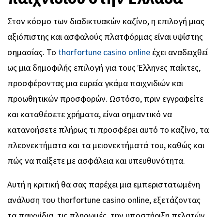
Στον κόσμο των διαδικτυακών καζίνο, η επιλογή μιας
αξιόπιστης και ασφαλούς πλατφόρμας είναι υψίστης
σημασίας. Το
thorfortune casino online
έχει αναδειχθεί
ως μια δημοφιλής επιλογή για τους Έλληνες παίκτες,
προσφέροντας μια ευρεία γκάμα παιχνιδιών και
προωθητικών προσφορών. Ωστόσο, πριν εγγραφείτε
και καταθέσετε χρήματα, είναι σημαντικό να
κατανοήσετε πλήρως τι προσφέρει αυτό το καζίνο, τα
πλεονεκτήματα και τα μειονεκτήματά του, καθώς και
πώς να παίξετε με ασφάλεια και υπευθυνότητα.
Αυτή η κριτική θα σας παρέχει μια εμπεριστατωμένη
ανάλυση του thorfortune casino online, εξετάζοντας
τα παιχνίδια, τις πληρωμές, την υποστήριξη πελατών,