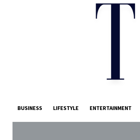
BUSINESS
LIFESTYLE
ENTERTAINMENT