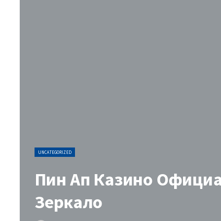
UNCATEGORIZED
Пин Ап Казино Официал
Зеркало