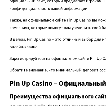
официальный сайт, который предлагает игрокам ши
конфиденциальность вашей информации.
Также, на официальном сайте Pin Up Casino вы мо
кампаниях, которые помогут вам увеличить свой б
В целом, Pin Up Casino – это отличный выбор для 
онлайн-казино.
Зарегистрируйтесь на официальном сайте Pin Up Ca
Обратите внимание, что минимальный депозит соста
Pin Up Casino – Официальный
Преимущества официального сайта