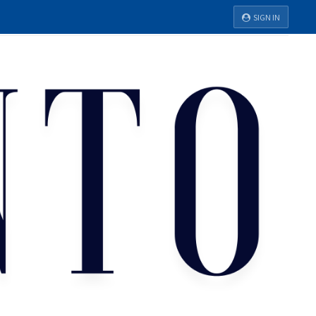
SIGN IN