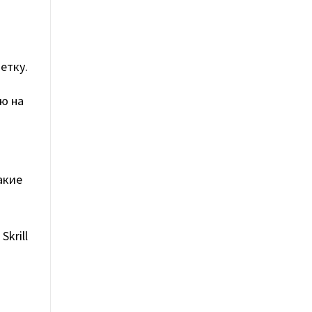
етку.
ю на
акие
krill