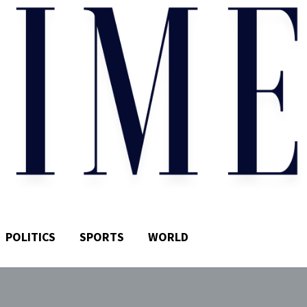
POLITICS
SPORTS
WORLD