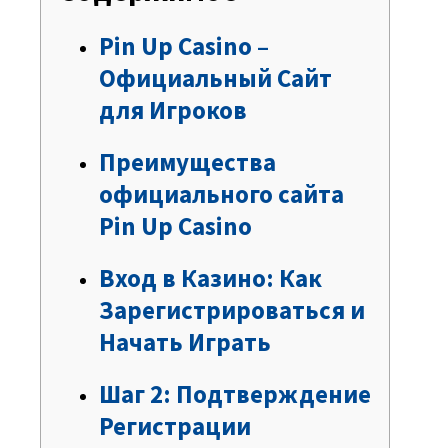
Pin Up Casino –
Официальный Сайт
для Игроков
Преимущества
официального сайта
Pin Up Casino
Вход в Казино: Как
Зарегистрироваться и
Начать Играть
Шаг 2: Подтверждение
Регистрации