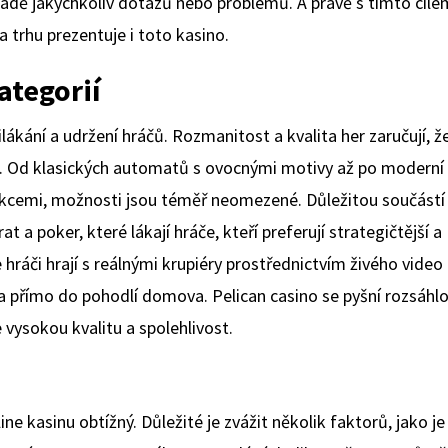
ípadě jakýchkoliv dotazů nebo problémů. A právě s tímto cíle
a trhu prezentuje i toto kasino.
ategorií
ákání a udržení hráčů. Rozmanitost a kvalita her zaručují, že
ce. Od klasických automatů s ovocnými motivy až po moderní
kcemi, možnosti jsou téměř neomezené. Důležitou součástí
rat a poker, které lákají hráče, kteří preferují strategičtější a
e hráči hrají s reálnými krupiéry prostřednictvím živého video
a přímo do pohodlí domova. Pelican casino se pyšní rozsáhl
vysokou kvalitu a spolehlivost.
 kasinu obtížný. Důležité je zvážit několik faktorů, jako je