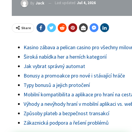
Last updated
Jul 4, 2026
By
Jack
Share
Kasino zábava a pelican casino pro všechny milovn
Široká nabídka her a herních kategorií
Jak vybrat správný automat
Bonusy a promoakce pro nové i stávající hráče
Typy bonusů a jejich protočení
Mobilní kompatibilita a aplikace pro hraní na cest
Výhody a nevýhody hraní v mobilní aplikaci vs. w
Způsoby plateb a bezpečnost transakcí
Zákaznická podpora a řešení problémů