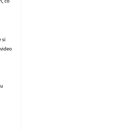
m, co
 si
 video
ou