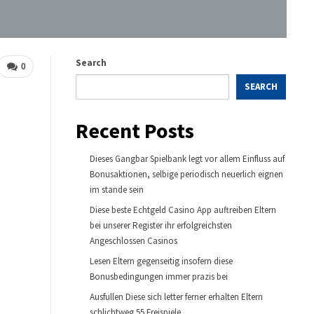
Search
0
SEARCH
Recent Posts
Dieses Gangbar Spielbank legt vor allem Einfluss auf
Bonusaktionen, selbige periodisch neuerlich eignen
im stande sein
Diese beste Echtgeld Casino App auftreiben Eltern
bei unserer Register ihr erfolgreichsten
Angeschlossen Casinos
Lesen Eltern gegenseitig insofern diese
Bonusbedingungen immer prazis bei
Ausfullen Diese sich letter ferner erhalten Eltern
schlichtweg 55 Freispiele