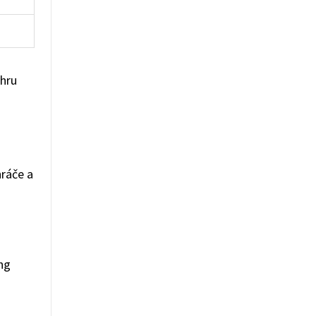
 hru
hráče a
ng