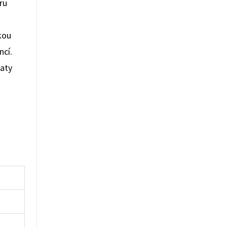
ru
kou
ncí.
aty