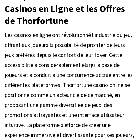
Casinos en Ligne et les Offres
de Thorfortune
Les casinos en ligne ont révolutionné l'industrie du jeu,
offrant aux joueurs la possibilité de profiter de leurs
jeux préférés depuis le confort de leur foyer. Cette
accessibilité a considérablement élargi la base de
joueurs et a conduit à une concurrence accrue entre les
différentes plateformes. Thorfortune casino online se
positionne comme un acteur clé de ce marché, en
proposant une gamme diversifiée de jeux, des
promotions attrayantes et une interface utilisateur
intuitive. La plateforme s'efforce de créer une
expérience immersive et divertissante pour ses joueurs,