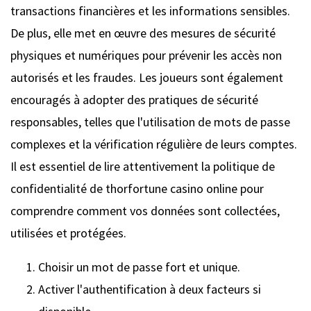
transactions financières et les informations sensibles.
De plus, elle met en œuvre des mesures de sécurité
physiques et numériques pour prévenir les accès non
autorisés et les fraudes. Les joueurs sont également
encouragés à adopter des pratiques de sécurité
responsables, telles que l'utilisation de mots de passe
complexes et la vérification régulière de leurs comptes.
Il est essentiel de lire attentivement la politique de
confidentialité de thorfortune casino online pour
comprendre comment vos données sont collectées,
utilisées et protégées.
Choisir un mot de passe fort et unique.
Activer l'authentification à deux facteurs si