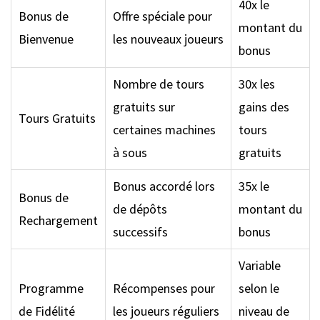
40x le
Bonus de
Offre spéciale pour
montant du
Bienvenue
les nouveaux joueurs
bonus
Nombre de tours
30x les
gratuits sur
gains des
Tours Gratuits
certaines machines
tours
à sous
gratuits
Bonus accordé lors
35x le
Bonus de
de dépôts
montant du
Rechargement
successifs
bonus
Variable
Programme
Récompenses pour
selon le
de Fidélité
les joueurs réguliers
niveau de