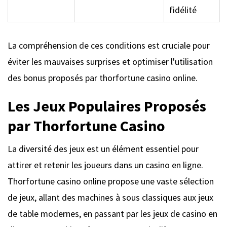
fidélité
La compréhension de ces conditions est cruciale pour
éviter les mauvaises surprises et optimiser l'utilisation
des bonus proposés par thorfortune casino online.
Les Jeux Populaires Proposés
par Thorfortune Casino
La diversité des jeux est un élément essentiel pour
attirer et retenir les joueurs dans un casino en ligne.
Thorfortune casino online propose une vaste sélection
de jeux, allant des machines à sous classiques aux jeux
de table modernes, en passant par les jeux de casino en