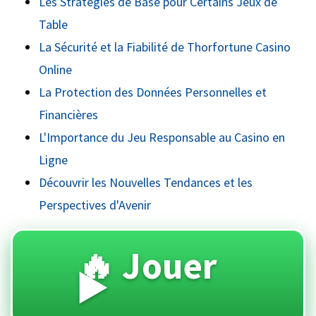
Les Stratégies de Base pour Certains Jeux de
Table
La Sécurité et la Fiabilité de Thorfortune Casino
Online
La Protection des Données Personnelles et
Financières
L'Importance du Jeu Responsable au Casino en
Ligne
Découvrir les Nouvelles Tendances et les
Perspectives d'Avenir
🔥 Jouer
▶️