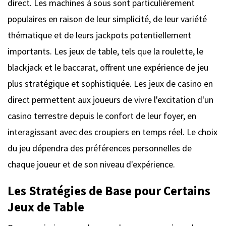
direct. Les machines à sous sont particulièrement
populaires en raison de leur simplicité, de leur variété
thématique et de leurs jackpots potentiellement
importants. Les jeux de table, tels que la roulette, le
blackjack et le baccarat, offrent une expérience de jeu
plus stratégique et sophistiquée. Les jeux de casino en
direct permettent aux joueurs de vivre l'excitation d'un
casino terrestre depuis le confort de leur foyer, en
interagissant avec des croupiers en temps réel. Le choix
du jeu dépendra des préférences personnelles de
chaque joueur et de son niveau d'expérience.
Les Stratégies de Base pour Certains
Jeux de Table