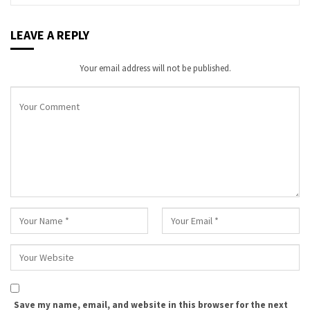
LEAVE A REPLY
Your email address will not be published.
Save my name, email, and website in this browser for the next