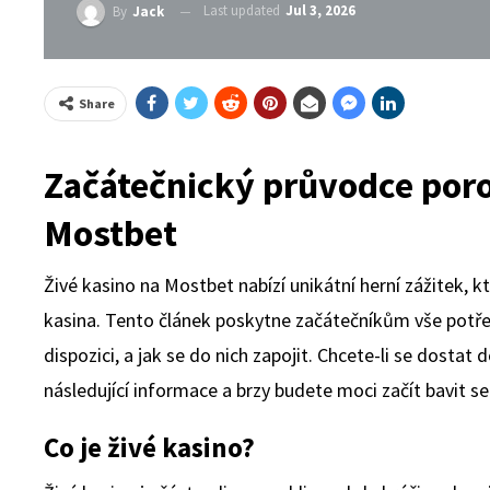
Last updated
Jul 3, 2026
By
Jack
Share
Začátečnický průvodce por
Mostbet
Živé kasino na Mostbet nabízí unikátní herní zážitek, 
kasina. Tento článek poskytne začátečníkům vše potřebn
dispozici, a jak se do nich zapojit. Chcete-li se dostat 
následující informace a brzy budete moci začít bavit 
Co je živé kasino?