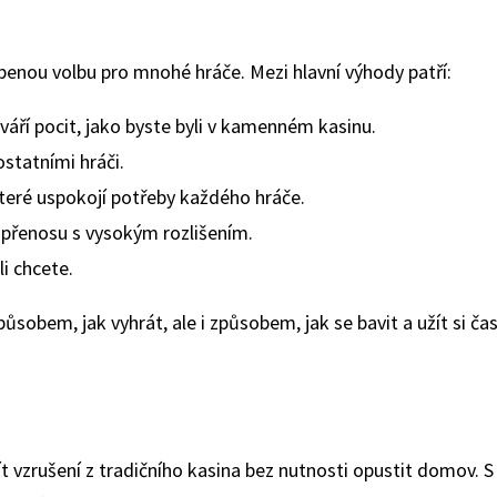
líbenou volbu pro mnohé hráče. Mezi hlavní výhody patří:
váří pocit, jako byste byli v kamenném kasinu.
statními hráči.
které uspokojí potřeby každého hráče.
m přenosu s vysokým rozlišením.
i chcete.
sobem, jak vyhrát, ale i způsobem, jak se bavit a užít si čas
t vzrušení z tradičního kasina bez nutnosti opustit domov. S