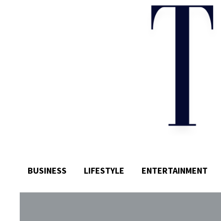
BUSINESS
LIFESTYLE
ENTERTAINMENT