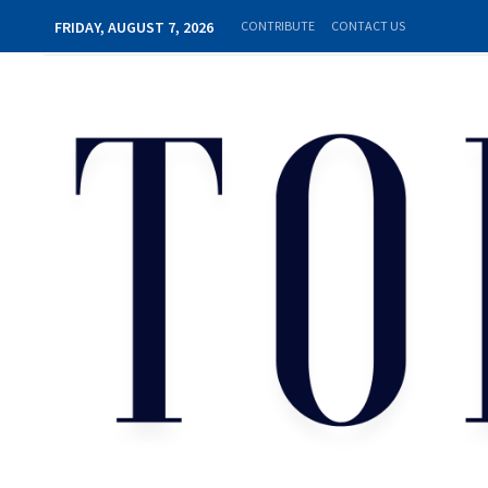
FRIDAY, AUGUST 7, 2026
CONTRIBUTE
CONTACT US