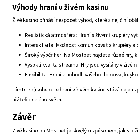
Výhody hraní v živém kasinu
Živé kasino přináší nespočet výhod, které z něj činí ob
Realistická atmosféra: Hraní s živými krupiéry vyt
Interaktivita: Možnost komunikovat s krupiéry a o
Široký výběr her: Na Mostbet najdete různé hry, 
Vysoká kvalita streamu: Hry jsou vysílány v živé
Flexibilita: Hraní z pohodlí vašeho domova, kdykol
Tímto způsobem se hraní v živém kasinu stává nejen způ
přáteli z celého světa.
Závěr
Živé kasino na Mostbet je skvělým způsobem, jak si uží