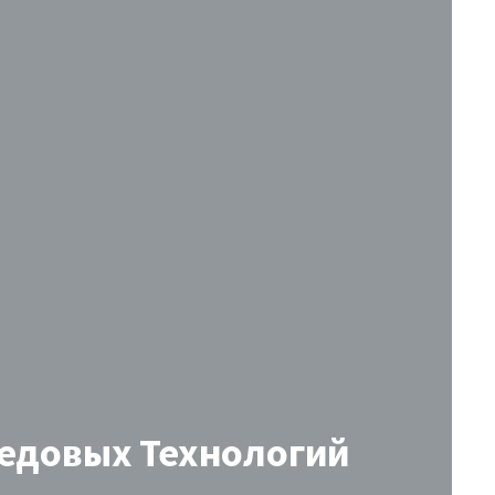
едовых Технологий