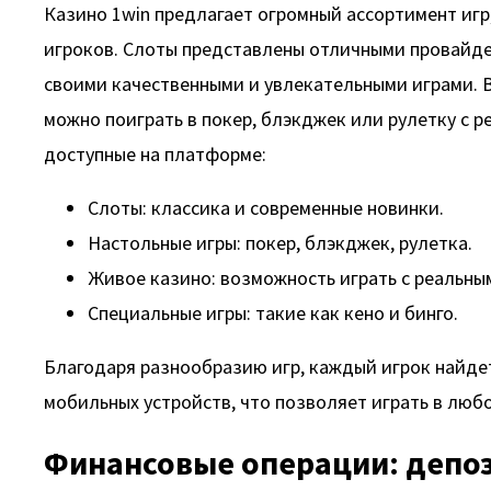
Казино 1win предлагает огромный ассортимент игр
игроков. Слоты представлены отличными провайдер
своими качественными и увлекательными играми. В
можно поиграть в покер, блэкджек или рулетку с 
доступные на платформе:
Слоты: классика и современные новинки.
Настольные игры: покер, блэкджек, рулетка.
Живое казино: возможность играть с реальным
Специальные игры: такие как кено и бинго.
Благодаря разнообразию игр, каждый игрок найдет
мобильных устройств, что позволяет играть в любо
Финансовые операции: депоз